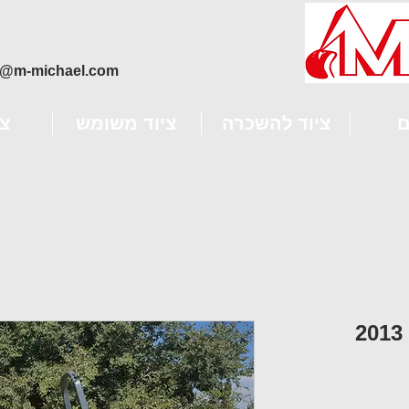
o@m-michael.com
ם
ציוד להשכרה
ציוד משומש
צ