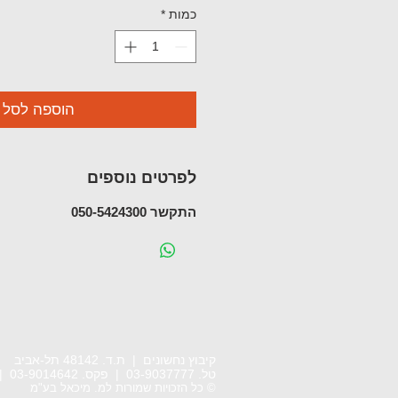
כמות
*
הוספה לסל
לפרטים נוספים
התקשר 050-5424300
קיבוץ נחשונים | ת.ד. 48142 תל-אביב
טל. 03-9037777 | פקס. 03-9014642 |
© כל הזכויות שמורות למ. מיכאל בע"מ