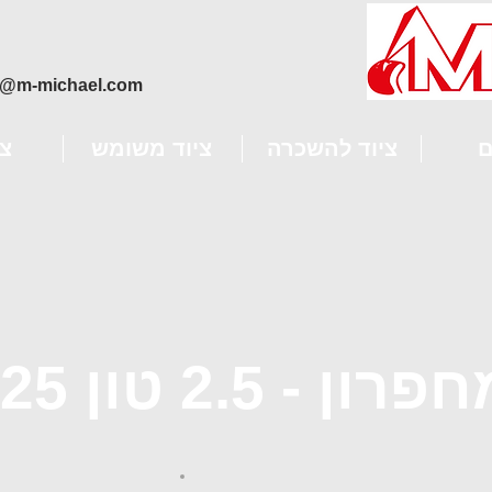
o@m-michael.com
ם
ציוד להשכרה
ציוד משומש
צ
 - 2.5 טון SWE25